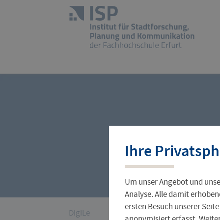
Navigation
überspringen
Zur
Startseite
Porträt
Forschungsprojekte
Bücher und Fachartikel
Ihre Privatsph
Stellen und Praktika
Abschlussarbeiten
Um unser Angebot und unser
Analyse. Alle damit erhoben
ersten Besuch unserer Seite
Sie
DigiLe
anonymisiert erfasst. Weit