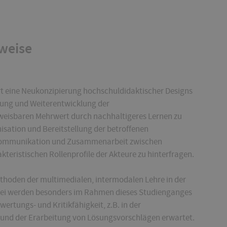
weise
ert eine Neukonzipierung hochschuldidaktischer Designs
zung und Weiterentwicklung der
eisbaren Mehrwert durch nachhaltigeres Lernen zu
isation und Bereitstellung der betroffenen
 Kommunikation und Zusammenarbeit zwischen
teristischen Rollenprofile der Akteure zu hinterfragen.
ethoden der multimedialen, intermodalen Lehre in der
ei werden besonders im Rahmen dieses Studienganges
rtungs- und Kritikfähigkeit, z.B. in der
und der Erarbeitung von Lösungsvorschlägen erwartet.