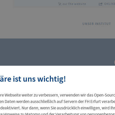
zur fhe website
ONLINE
UNSER INSTITUT
Team
Schwerpunkte
ISP-Schriftenreihe
Ve
Pa
Ma
äre ist uns wichtig!
Kontakt und Anfahrt
e Webseite weiter zu verbessern, verwenden wir das Open-Sour
en Daten werden ausschließlich auf Servern der FH Erfurt verarbei
 deaktiviert. Nur dann, wenn Sie ausdrücklich einwilligen, wird I
ere Hinweise zu Matomo und der Verarbeitung von personenbezoge