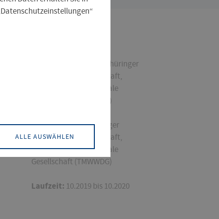
 „Datenschutzeinstellungen“
Fördermittelgeber:
Thüringer
Ministerium für Wirtschaft,
Wissenschaft und digitale
Gesellschaft (TMWWDG)
Projektträger:
Thüringer
ALLE AUSWÄHLEN
Ministerium für Wirtschaft,
Wissenschaft und digitale
Gesellschaft (TMWWDG)
Laufzeit:
10.2019 bis 10.2020