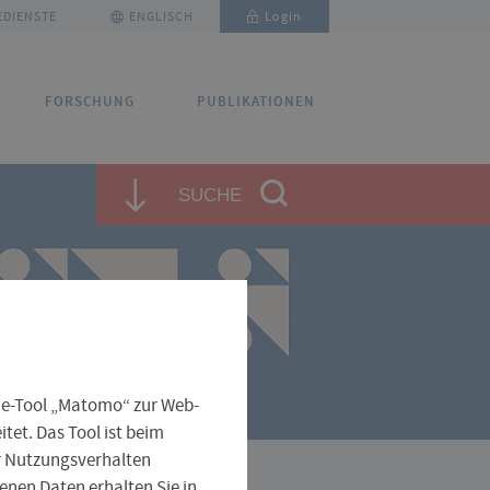
DIENSTE
ENGLISCH
Login
FORSCHUNG
PUBLIKATIONEN
✕
✕
✕
SUCHE
schließen
schließen
schließen
ranstaltungen
rtner
terialien
ce-Tool „Matomo“ zur Web-
tet. Das Tool ist beim
hr Nutzungsverhalten
nen Daten erhalten Sie in