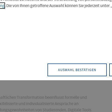
ung
. Die von Ihnen getroffene Auswahl können Sie jederzeit unter
 Evaluation mediengestützter
-Learning
AUSWAHL BESTÄTIGEN
chaftlichen Transformation beeinflusst formelle und
bilisierte und individualisierte Ansprüche an
dungsgewohnheiten von Studierenden. Digitale Tools