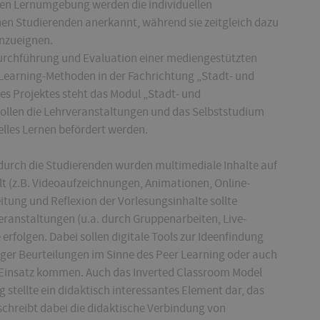
chen Lernumgebung werden die individuellen
en Studierenden anerkannt, während sie zeitgleich dazu
anzueignen.
 Durchführung und Evaluation einer mediengestützten
Learning-Methoden in der Fachrichtung „Stadt- und
 Projektes steht das Modul „Stadt- und
 sollen die Lehrveranstaltungen und das Selbststudium
elles Lernen befördert werden.
 durch die Studierenden wurden multimediale Inhalte auf
lt (z.B. Videoaufzeichnungen, Animationen, Online-
itung und Reflexion der Vorlesungsinhalte sollte
ranstaltungen (u.a. durch Gruppenarbeiten, Live-
rfolgen. Dabei sollen digitale Tools zur Ideenfindung
ger Beurteilungen im Sinne des Peer Learning oder auch
insatz kommen. Auch das Inverted Classroom Model
stellte ein didaktisch interessantes Element dar, das
schreibt dabei die didaktische Verbindung von