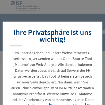
Navigation
Zur
überspringen
Startseite
Ihre Privatsphäre ist uns
wichtig!
Um unser Angebot und unsere Webseite weiter zu
›
Sie
Team
Alisea Jacob, M.Sc.
verbessern, verwenden wir das Open-Source-Tool
sind
„Matomo“ zur Web-Analyse. Alle damit erhobenen
hier:
Daten werden ausschließlich auf Servern der FH
M.Sc. Alisea Jacob
Erfurt verarbeitet. Das Tool ist beim ersten Besuch
unserer Seite deaktiviert. Nur dann, wenn Sie
ausdrücklich einwilligen, wird Ihr Nutzungsverhalten
anonymisiert erfasst. Weitere Hinweise zu Matomo
und der Verarbeitung von personenbezogenen Daten