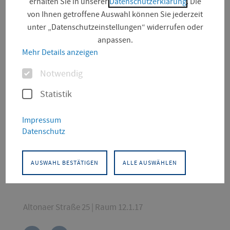
erhalten Sie in unserer
Datenschutzerklärung
. Die
von Ihnen getroffene Auswahl können Sie jederzeit
unter „Datenschutzeinstellungen“ widerrufen oder
anpassen.
Mehr Details anzeigen
Optionen
Notwendig
KONTAKT
Statistik
Architektur und Stadtplanung
Institut für Stadtforschung,
Impressum
Planung und Kommunikation
Datenschutz
Institut für Stadtforschung, Planung und
Kommunikation
AUSWAHL BESTÄTIGEN
ALLE AUSWÄHLEN
Wissenschaftliche Mitarbeiterin
Altonaer Straße 25 | Raum 12.1.17