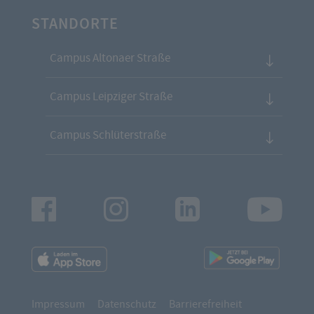
STANDORTE
Campus Altonaer Straße
Campus Leipziger Straße
Campus Schlüterstraße
Facebook
Instagram
LinkedIn
Youtu
App
App
Downloads
Downl
Impressum
Datenschutz
Barrierefreiheit