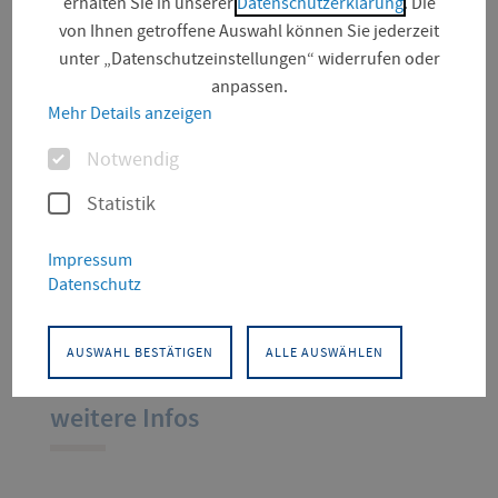
erhalten Sie in unserer
Datenschutzerklärung
. Die
von Ihnen getroffene Auswahl können Sie jederzeit
unter „Datenschutzeinstellungen“ widerrufen oder
anpassen.
Mehr Details anzeigen
Optionen
Notwendig
DigiLe
Statistik
Impressum
Entwicklung, Erprobung und
Datenschutz
Evaluation mediengestützter Module
mit Methoden des E-Learning
AUSWAHL BESTÄTIGEN
ALLE AUSWÄHLEN
weitere Infos