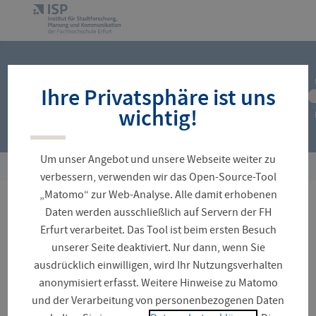
Navigation
Zur
überspringen
Startseite
Ihre Privatsphäre ist uns
wichtig!
Um unser Angebot und unsere Webseite weiter zu
Sie
verbessern, verwenden wir das Open-Source-Tool
sind
„Matomo“ zur Web-Analyse. Alle damit erhobenen
hier:
DigiLe
Daten werden ausschließlich auf Servern der FH
Erfurt verarbeitet. Das Tool ist beim ersten Besuch
unserer Seite deaktiviert. Nur dann, wenn Sie
ausdrücklich einwilligen, wird Ihr Nutzungsverhalten
anonymisiert erfasst. Weitere Hinweise zu Matomo
© Flieder, 2019
und der Verarbeitung von personenbezogenen Daten